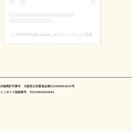
L.SPARES(@l.spares_llc)がシェアした投稿
古物商許可番号 大阪府公安委員会第62206R064619号
インボイス登録番号 T8120903004524