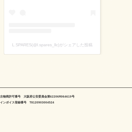
L.SPARES(@l.spares_llc)がシェアした投稿
古物商許可番号 大阪府公安委員会第62206R064619号
インボイス登録番号 T8120903004524