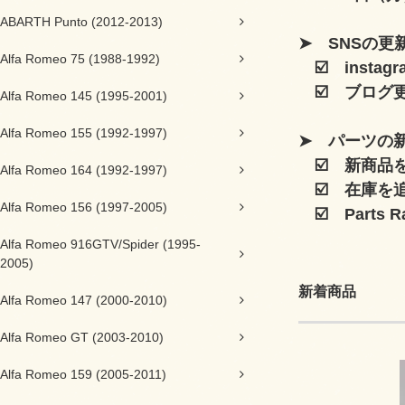
ABARTH Punto (2012-2013)
➤ SNSの更
Alfa Romeo 75 (1988-1992)
☑️
insta
☑️
ブログ更
Alfa Romeo 145 (1995-2001)
Alfa Romeo 155 (1992-1997)
➤ パーツの
☑️
新商品を
Alfa Romeo 164 (1992-1997)
☑️
在庫を追
Alfa Romeo 156 (1997-2005)
☑️
Parts R
Alfa Romeo 916GTV/Spider (1995-
2005)
新着商品
Alfa Romeo 147 (2000-2010)
Alfa Romeo GT (2003-2010)
Alfa Romeo 159 (2005-2011)