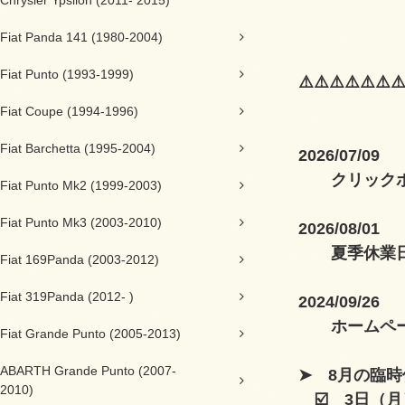
Chrysler Ypsilon (2011- 2015)
万が一、メ
Fiat Panda 141 (1980-2004)
Fiat Punto (1993-1999)
⚠️⚠️⚠️⚠️⚠️⚠️⚠
Fiat Coupe (1994-1996)
Fiat Barchetta (1995-2004)
2026/07/09
クリック
Fiat Punto Mk2 (1999-2003)
Fiat Punto Mk3 (2003-2010)
2026/08/01
夏季休業
Fiat 169Panda (2003-2012)
Fiat 319Panda (2012- )
2024/09/26
ホームペ
Fiat Grande Punto (2005-2013)
ABARTH Grande Punto (2007-
➤ 8月の臨
2010)
☑️ 3日（月