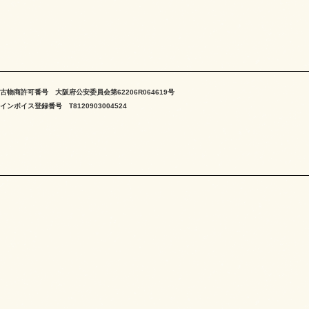
古物商許可番号 大阪府公安委員会第62206R064619号
インボイス登録番号 T8120903004524