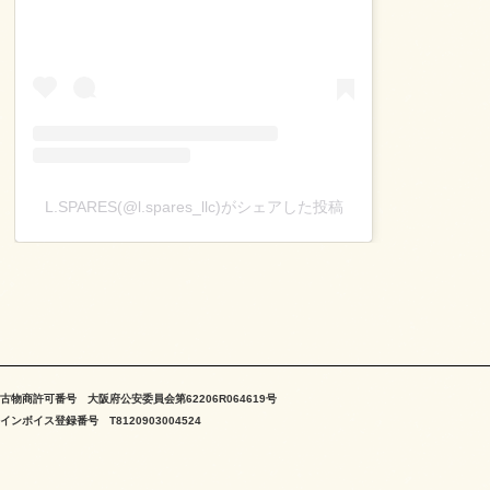
L.SPARES(@l.spares_llc)がシェアした投稿
古物商許可番号 大阪府公安委員会第62206R064619号
インボイス登録番号 T8120903004524