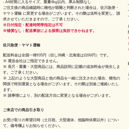
- A4封筒に入るサイズ、重量4kg以内、厚み制限なし
ご注文後の商品確認時に梱包が困難と判断された場合は、佐川急便・
ヤマト運輸 に変更する場合がございます。その際は送料を変更し、請
求させていただきますので、ご了承ください。
※日付指定・配達時間帯指定は不可
※補償なし：配送事故による損害は負担できかねます。
佐川急便・ヤマト運輸
配送料金は全国一律935円（但し沖縄・北海道は2200円）です。
※ 運送会社はご指定できません。
※ 長尺・重量・大型商品には、商品説明に記載の追加料金が発生しま
す。ご了承ください。
※ 上記のような大型商品と他の商品を一緒に注文された場合、梱包の
関係で特別運賃となる場合がございます。その際は別途ご連絡いたし
ます。
※ 諸事情により、別の配送方法に変更となる場合がございます。
ご来店での商品引き取り
お受け取りの希望日時（土日祝、大型連休、他臨時休業以外）につい
て、備考欄よりお知らせください。