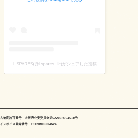
L.SPARES(@l.spares_llc)がシェアした投稿
古物商許可番号 大阪府公安委員会第62206R064619号
インボイス登録番号 T8120903004524