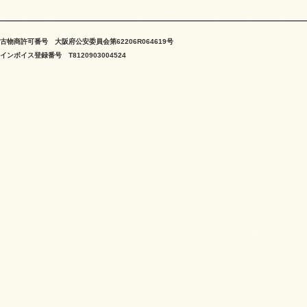
古物商許可番号 大阪府公安委員会第62206R064619号
インボイス登録番号 T8120903004524