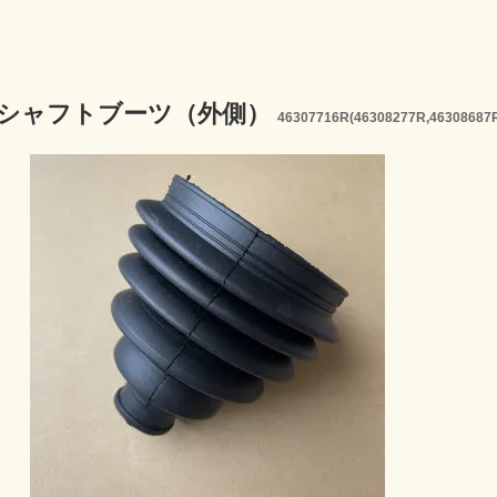
シャフトブーツ（外側）
46307716R(46308277R,46308687R