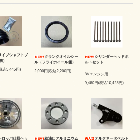
ライブシャフトブ
クランクオイルシー
シリンダーヘッドボ
側）
ル（フライホイール側）
ルトセット
(税込5,445円)
2,000円(税込2,200円)
8Vエンジン用
9,480円(税込10,428円)
ーロッパ仕様ヘッ
給油口アルミニウム
オルタネータベルト