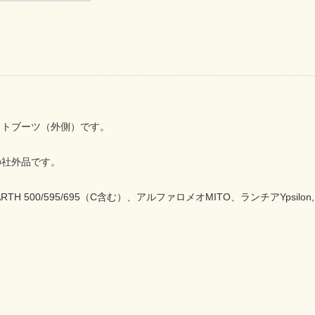
フトブーツ（外側）です。
の社外品です。
RTH 500/595/695（C含む）、アルファロメオMITO、ランチアYpsil