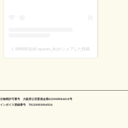
L.SPARES(@l.spares_llc)がシェアした投稿
古物商許可番号 大阪府公安委員会第62206R064619号
インボイス登録番号 T8120903004524