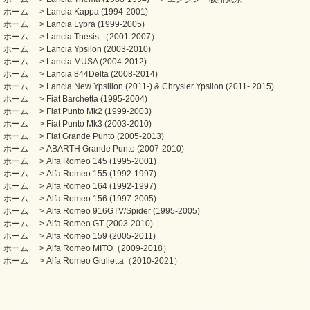
ホーム
>
Lancia Kappa (1994-2001)
ホーム
>
Lancia Lybra (1999-2005)
ホーム
>
Lancia Thesis （2001-2007）
ホーム
>
Lancia Ypsilon (2003-2010)
ホーム
>
Lancia MUSA (2004-2012)
ホーム
>
Lancia 844Delta (2008-2014)
ホーム
>
Lancia New Ypsillon (2011-) & Chrysler Ypsilon (2011- 2015)
ホーム
>
Fiat Barchetta (1995-2004)
ホーム
>
Fiat Punto Mk2 (1999-2003)
ホーム
>
Fiat Punto Mk3 (2003-2010)
ホーム
>
Fiat Grande Punto (2005-2013)
ホーム
>
ABARTH Grande Punto (2007-2010)
ホーム
>
Alfa Romeo 145 (1995-2001)
ホーム
>
Alfa Romeo 155 (1992-1997)
ホーム
>
Alfa Romeo 164 (1992-1997)
ホーム
>
Alfa Romeo 156 (1997-2005)
ホーム
>
Alfa Romeo 916GTV/Spider (1995-2005)
ホーム
>
Alfa Romeo GT (2003-2010)
ホーム
>
Alfa Romeo 159 (2005-2011)
ホーム
>
Alfa Romeo MITO（2009-2018）
ホーム
>
Alfa Romeo Giulietta（2010-2021）