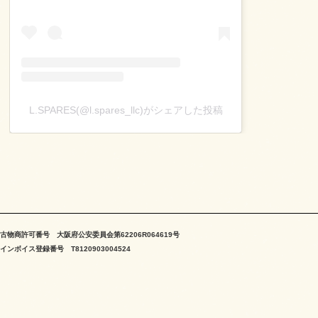
L.SPARES(@l.spares_llc)がシェアした投稿
古物商許可番号 大阪府公安委員会第62206R064619号
インボイス登録番号 T8120903004524