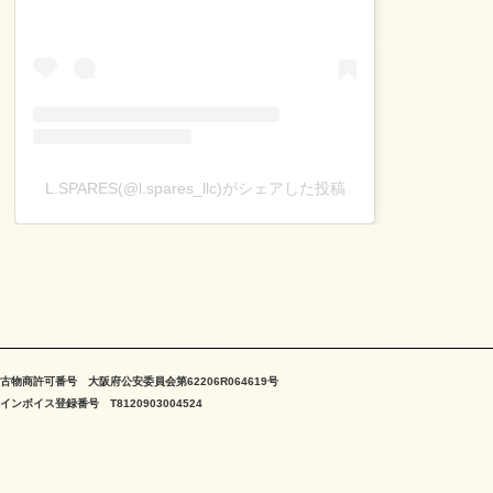
L.SPARES(@l.spares_llc)がシェアした投稿
古物商許可番号 大阪府公安委員会第62206R064619号
インボイス登録番号 T8120903004524