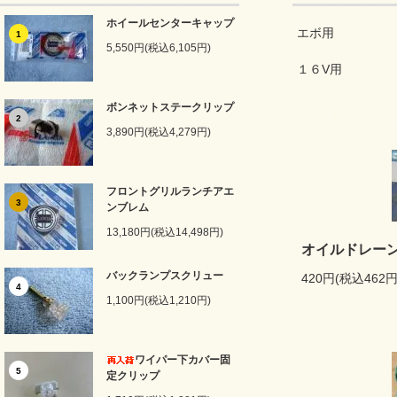
ホイールセンターキャップ
エボ用
1
5,550円(税込6,105円)
１６V用
ボンネットステークリップ
2
3,890円(税込4,279円)
フロントグリルランチアエ
3
ンブレム
13,180円(税込14,498円)
オイルドレー
バックランプスクリュー
420円(税込462円
4
1,100円(税込1,210円)
ワイパー下カバー固
5
定クリップ