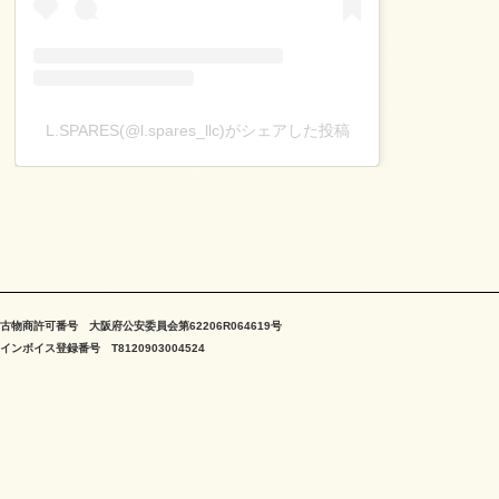
L.SPARES(@l.spares_llc)がシェアした投稿
古物商許可番号 大阪府公安委員会第62206R064619号
インボイス登録番号 T8120903004524