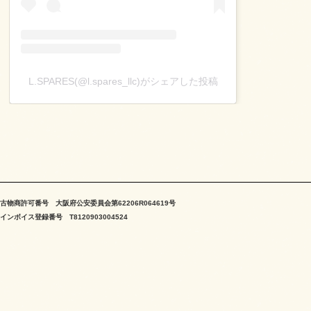
L.SPARES(@l.spares_llc)がシェアした投稿
古物商許可番号 大阪府公安委員会第62206R064619号
インボイス登録番号 T8120903004524