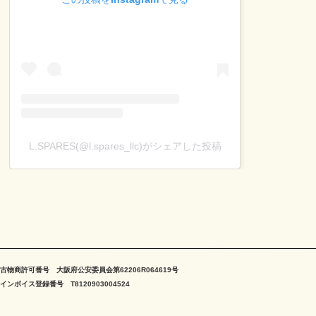
L.SPARES(@l.spares_llc)がシェアした投稿
古物商許可番号 大阪府公安委員会第62206R064619号
インボイス登録番号 T8120903004524