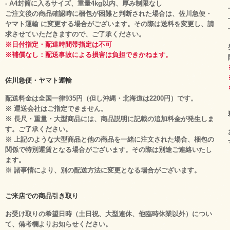
- A4封筒に入るサイズ、重量4kg以内、厚み制限なし
ご注文後の商品確認時に梱包が困難と判断された場合は、佐川急便・
ヤマト運輸 に変更する場合がございます。その際は送料を変更し、請
求させていただきますので、ご了承ください。
※日付指定・配達時間帯指定は不可
※補償なし：配送事故による損害は負担できかねます。
佐川急便・ヤマト運輸
配送料金は全国一律935円（但し沖縄・北海道は2200円）です。
※ 運送会社はご指定できません。
※ 長尺・重量・大型商品には、商品説明に記載の追加料金が発生しま
す。ご了承ください。
※ 上記のような大型商品と他の商品を一緒に注文された場合、梱包の
関係で特別運賃となる場合がございます。その際は別途ご連絡いたし
ます。
※ 諸事情により、別の配送方法に変更となる場合がございます。
ご来店での商品引き取り
お受け取りの希望日時（土日祝、大型連休、他臨時休業以外）につい
て、備考欄よりお知らせください。