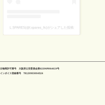
L.SPARES(@l.spares_llc)がシェアした投稿
古物商許可番号 大阪府公安委員会第62206R064619号
インボイス登録番号 T8120903004524