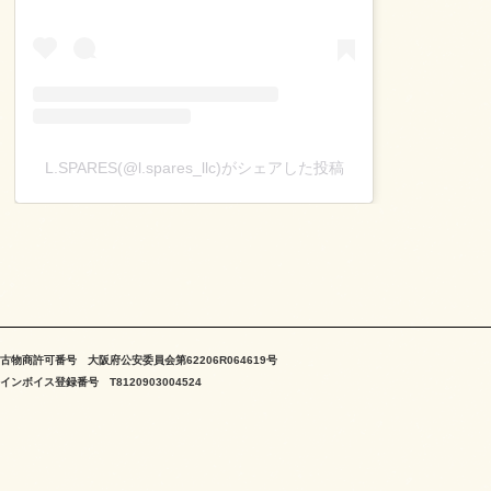
L.SPARES(@l.spares_llc)がシェアした投稿
古物商許可番号 大阪府公安委員会第62206R064619号
インボイス登録番号 T8120903004524