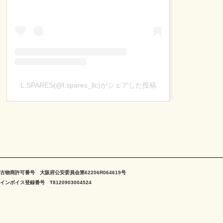
L.SPARES(@l.spares_llc)がシェアした投稿
古物商許可番号 大阪府公安委員会第62206R064619号
インボイス登録番号 T8120903004524