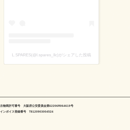
L.SPARES(@l.spares_llc)がシェアした投稿
古物商許可番号 大阪府公安委員会第62206R064619号
インボイス登録番号 T8120903004524