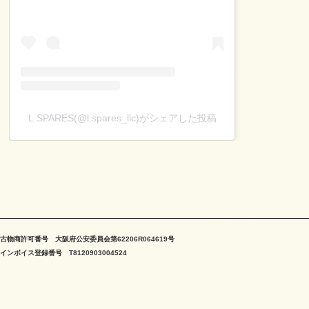
L.SPARES(@l.spares_llc)がシェアした投稿
古物商許可番号 大阪府公安委員会第62206R064619号
インボイス登録番号 T8120903004524