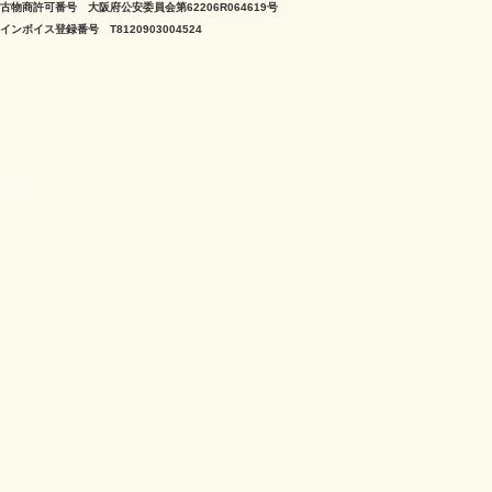
古物商許可番号 大阪府公安委員会第62206R064619号
インボイス登録番号 T8120903004524