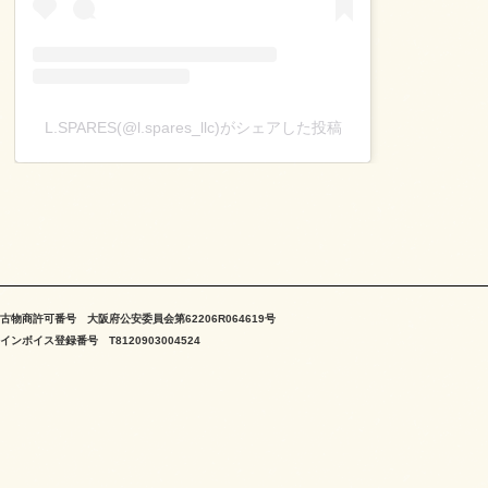
L.SPARES(@l.spares_llc)がシェアした投稿
古物商許可番号 大阪府公安委員会第62206R064619号
インボイス登録番号 T8120903004524