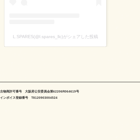
L.SPARES(@l.spares_llc)がシェアした投稿
古物商許可番号 大阪府公安委員会第62206R064619号
インボイス登録番号 T8120903004524