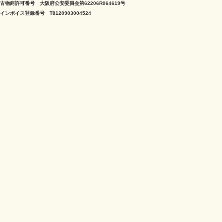
古物商許可番号 大阪府公安委員会第62206R064619号
インボイス登録番号 T8120903004524